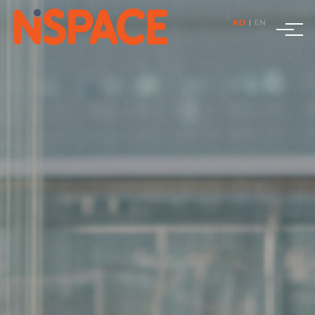
KO
|
EN