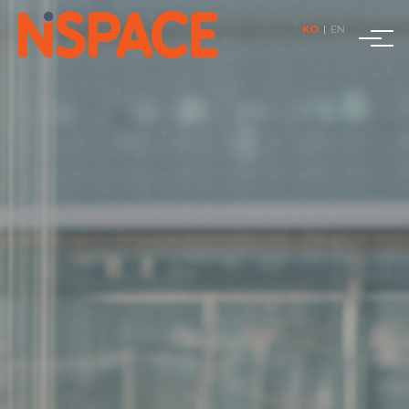
KO
|
EN