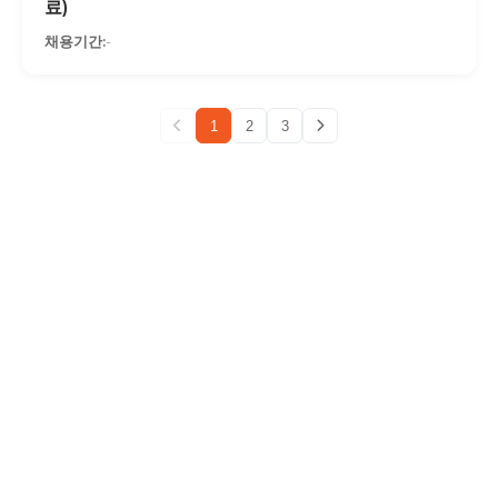
료)
-
1
2
3