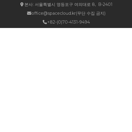
본사: 서울특별시 영등포구 여의대로 8, B-2401
office@spacecloud.kr
(무단 수집 금지)
+82-(0)70-4131-9494
Quick Links
about NSPACE
How We Work
Portfolio
Career
News
Location & Contact
Follow Us