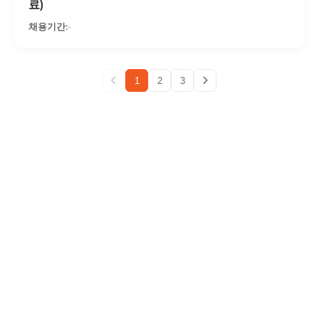
료)
-
1
2
3