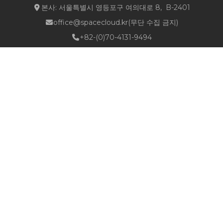
본사: 서울특별시 영등포구 여의대로 8, B-2401
office@spacecloud.kr
(무단 수집 금지)
+82-(0)70-4131-9494
Quick Links
about NSPACE
How We Work
Portfolio
Career
News
Location & Contact
Follow Us