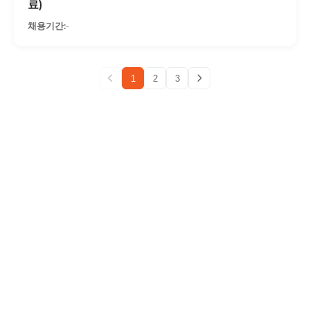
료)
-
1
2
3