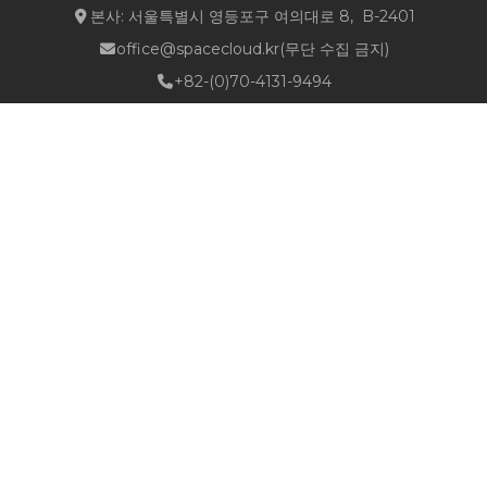
본사: 서울특별시 영등포구 여의대로 8, B-2401
office@spacecloud.kr
(무단 수집 금지)
+82-(0)70-4131-9494
Quick Links
about NSPACE
How We Work
Portfolio
Career
News
Location & Contact
Follow Us