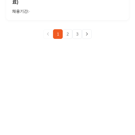
료)
-
1
2
3