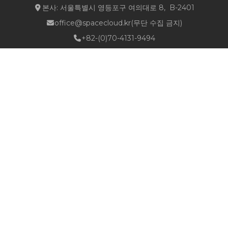
본사: 서울특별시 영등포구 여의대로 8, B-2401
office@spacecloud.kr
(무단 수집 금지)
+82-(0)70-4131-9494
Quick Links
about NSPACE
How We Work
Portfolio
Career
News
Location & Contact
Follow Us