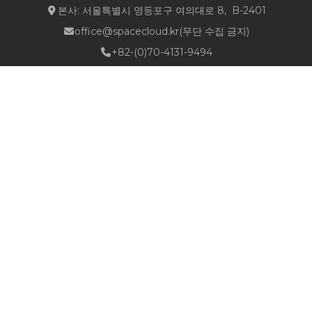
본사: 서울특별시 영등포구 여의대로 8, B-2401
office@spacecloud.kr
(무단 수집 금지)
+82-(0)70-4131-9494
Quick Links
about NSPACE
How We Work
Portfolio
Career
News
Location & Contact
Follow Us