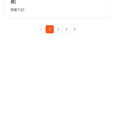
료)
-
1
2
3