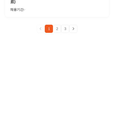
료)
-
1
2
3