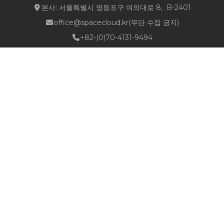
본사: 서울특별시 영등포구 여의대로 8, B-2401
office@spacecloud.kr
(무단 수집 금지)
+82-(0)70-4131-9494
Quick Links
about NSPACE
How We Work
Portfolio
Career
News
Location & Contact
Follow Us