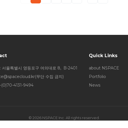
act
Quick Links
: 서울특별시 영등포구 여의대로 8, B-2401
about NSPACE
ice@spacecloud.kr
(무단 수집 금지)
Portfolio
-(0)70-4131-9494
News
© 2026 NSPACE Inc. All rights reserved.