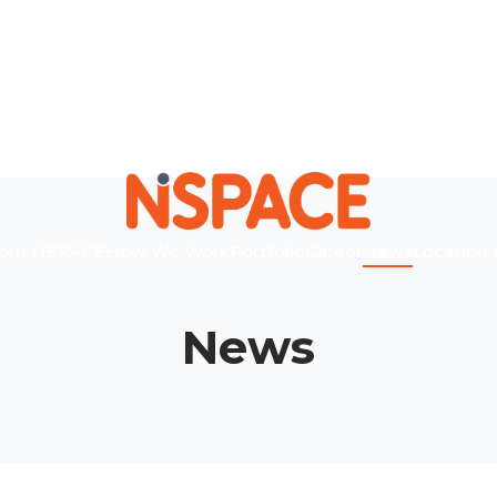
out NSPACE
How We Work
Portfolio
Career
News
Location 
News