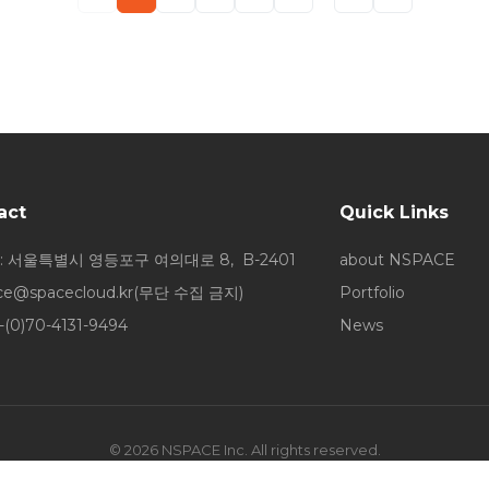
act
Quick Links
: 서울특별시 영등포구 여의대로 8, B-2401
about NSPACE
ice@spacecloud.kr
(무단 수집 금지)
Portfolio
-(0)70-4131-9494
News
© 2026 NSPACE Inc. All rights reserved.