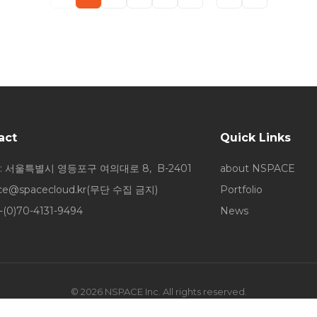
act
Quick Links
: 서울특별시 영등포구 여의대로 8, B-2401
about NSPACE
ice@spacecloud.kr
(무단 수집 금지)
Portfolio
-(0)70-4131-9494
News
© 2026 NSPACE Inc. All rights reserved.