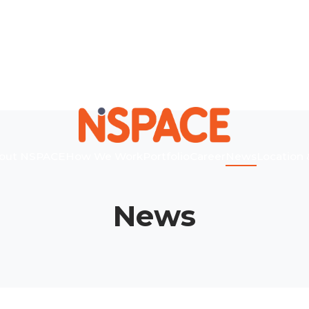
out NSPACE
How We Work
Portfolio
Career
News
Location 
News