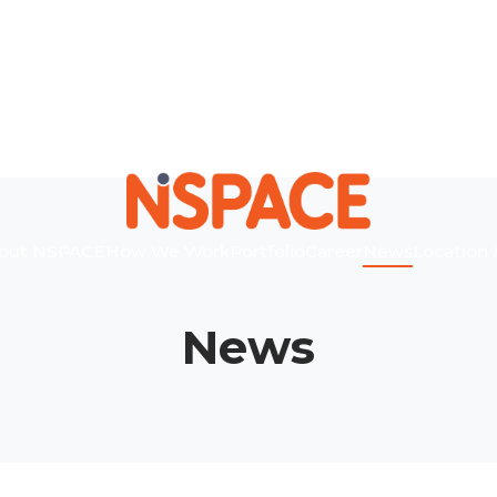
out NSPACE
How We Work
Portfolio
Career
News
Location 
News