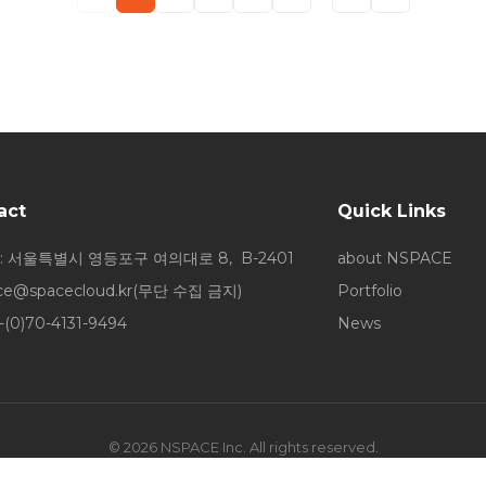
act
Quick Links
: 서울특별시 영등포구 여의대로 8, B-2401
about NSPACE
ice@spacecloud.kr
(무단 수집 금지)
Portfolio
-(0)70-4131-9494
News
© 2026 NSPACE Inc. All rights reserved.