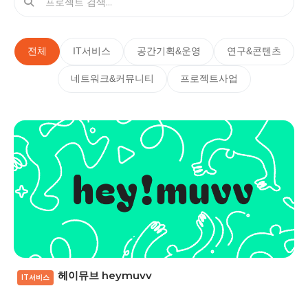
전체
IT서비스
공간기획&운영
연구&콘텐츠
네트워크&커뮤니티
프로젝트사업
헤이뮤브 heymuvv
IT서비스