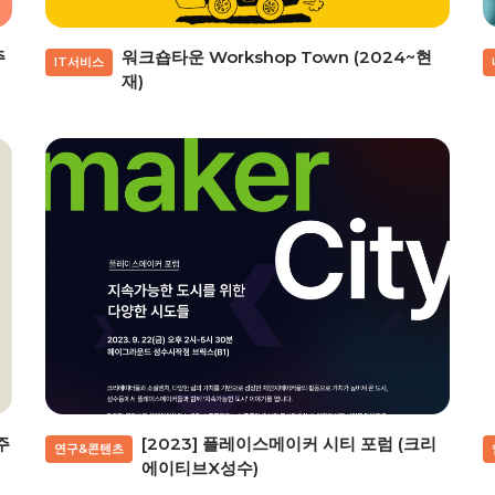
주
워크숍타운 Workshop Town (2024~현
IT서비스
재)
주
[2023] 플레이스메이커 시티 포럼 (크리
연구&콘텐츠
에이티브X성수)