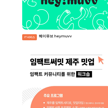
헤이뮤브 heymuvv
IT서비스