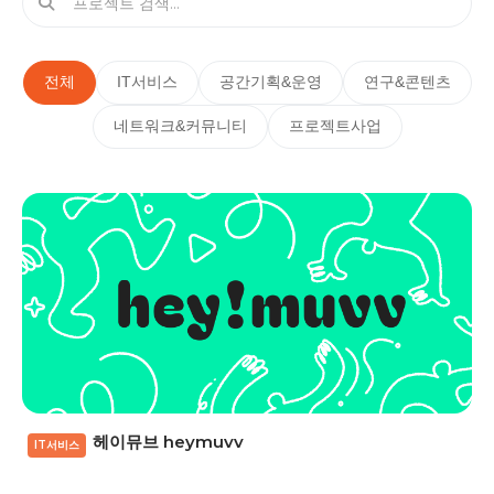
전체
IT서비스
공간기획&운영
연구&콘텐츠
네트워크&커뮤니티
프로젝트사업
헤이뮤브 heymuvv
IT서비스