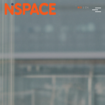
KO
|
EN