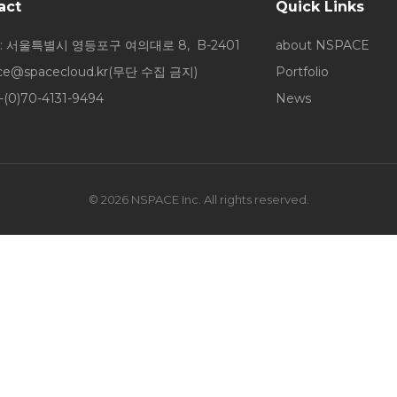
act
Quick Links
: 서울특별시 영등포구 여의대로 8, B-2401
about NSPACE
ice@spacecloud.kr
(무단 수집 금지)
Portfolio
-(0)70-4131-9494
News
© 2026 NSPACE Inc. All rights reserved.