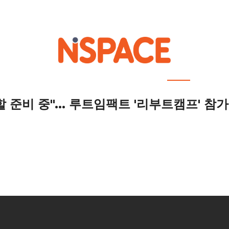
out NSPACE
How We Work
Portfolio
Career
News
Location 
 준비 중"... 루트임팩트 '리부트캠프' 참