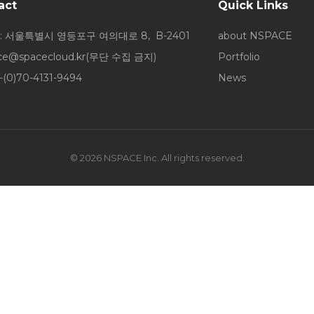
act
Quick Links
: 서울특별시 영등포구 여의대로 8, B-2401
about NSPACE
ice@spacecloud.kr
(무단 수집 금지)
Portfolio
-(0)70-4131-9494
News
© 2026 NSPACE Inc. All rights reserved.