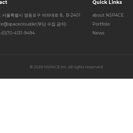
act
Quick Links
: 서울특별시 영등포구 여의대로 8, B-2401
about NSPACE
ice@spacecloud.kr
(무단 수집 금지)
Portfolio
-(0)70-4131-9494
News
© 2026 NSPACE Inc. All rights reserved.