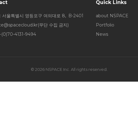
act
Quick Links
: 서울특별시 영등포구 여의대로 8, B-2401
about NSPACE
ice@spacecloud.kr
(무단 수집 금지)
Portfolio
-(0)70-4131-9494
News
© 2026 NSPACE Inc. All rights reserved.