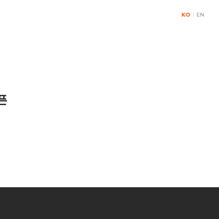
KO
|
EN
& Contact
픈