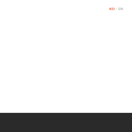
KO
|
EN
& Contact