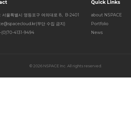
act
Quick Links
: 서울특별시 영등포구 여의대로 8, B-2401
about NSPACE
ice@spacecloud.kr
(무단 수집 금지)
Portfolio
-(0)70-4131-9494
News
© 2026 NSPACE Inc. All rights reserved.