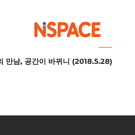
out NSPACE
How We Work
Portfolio
Career
News
Location 
남, 공간이 바뀌니 (2018.5.28)