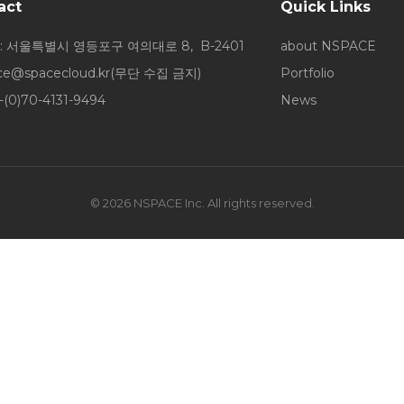
act
Quick Links
: 서울특별시 영등포구 여의대로 8, B-2401
about NSPACE
ice@spacecloud.kr
(무단 수집 금지)
Portfolio
-(0)70-4131-9494
News
© 2026 NSPACE Inc. All rights reserved.