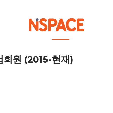
out NSPACE
How We Work
Portfolio
Career
News
Location 
원 (2015-현재)