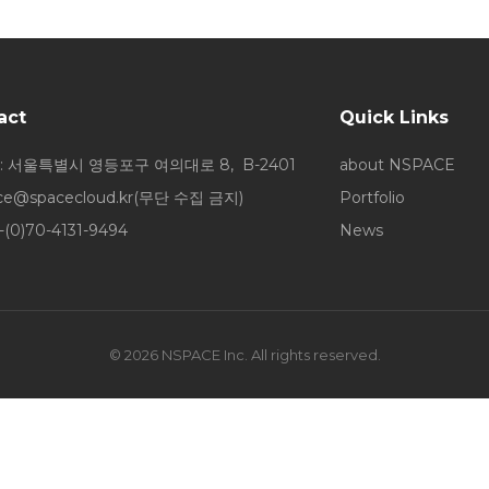
act
Quick Links
: 서울특별시 영등포구 여의대로 8, B-2401
about NSPACE
ice@spacecloud.kr
(무단 수집 금지)
Portfolio
-(0)70-4131-9494
News
© 2026 NSPACE Inc. All rights reserved.